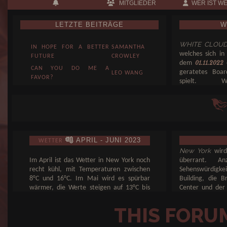
MITGLIEDER
WER IST W
LETZTE BEITRÄGE
W
WHITE CLOU
IN HOPE FOR A BETTER
SAMANTHA
welches sich i
FUTURE
CROWLEY
dem
e
01.11.2022
CAN YOU DO ME A
geratetes Boa
LEO WANG
FAVOR?
spielt
Everyone
MINDESTPOS
EVERYONE KNOWS
Knows
einen Post pro 
SOMETHING
Somet...
Grimoire
NO WAY BACK
NATALIE
WHITELIST
APRIL - JUNI 2023
WETTER
MCDOUGALL
New York
wird
Im April ist das Wetter in New York noch
überrant. An
recht kühl, mit Temperaturen zwischen
Sehenswürdigk
8°C und 16°C. Im Mai wird es spürbar
Building, die B
wärmer, die Werte steigen auf 13°C bis
Center und der 
22°C. Der Juni bringt dann schon
never sleeps. 
sommerliche Temperaturen, die zwischen
Highlights sind
THIS FORU
18°C und 27°C liegen. Ideal, um die Stadt
New Yorkern ge
zu erkunden!
Geheimtipps wo 