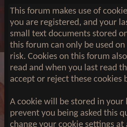
Stadt einmal
Bewohner der 
This forum makes use of cookies
Schlucht zwi
gegenwärtig. In
you are registered, and your las
nicht alleine un
hält man den Bl
small text documents stored on
lieber unten. Di
was nicht zu
this forum can only be used on
Armenvierteln
immensen Leben
risk. Cookies on this forum also
Stadt. Als Cop 
gut überlegt sei
Reviere, wo di
read and when you last read t
hoch ist und es s
lässt! Und was t
accept or reject these cookies 
dich während de
Haben dich die
angelockt, will
oder hast du g
A cookie will be stored in your
bleiben?
prevent you being asked this qu
change your cookie settings at a