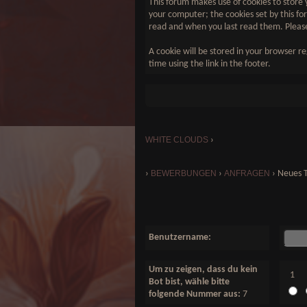
This forum makes use of cookies to store y
your computer; the cookies set by this for
read and when you last read them. Please
A cookie will be stored in your browser re
time using the link in the footer.
WHITE CLOUDS
›
›
BEWERBUNGEN
›
ANFRAGEN
›
Neues 
Benutzername:
Um zu zeigen, dass du kein
1
Bot bist, wähle bitte
folgende Nummer aus:
7