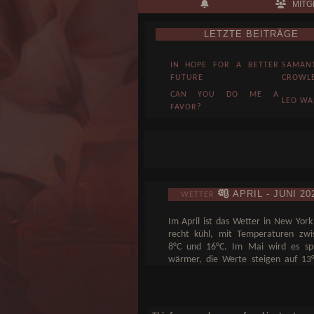
MITG
LETZTE BEITRÄGE
IN HOPE FOR A BETTER
SAMAN
FUTURE
CROWL
CAN YOU DO ME A
LEO W
FAVOR?
Everyon
EVERYONE KNOWS
Knows
SOMETHING
Somet..
Grimoir
NO WAY BACK
NATALI
WHITELIST
APRIL - JUNI 20
WETTER
MCDOU
Im April ist das Wetter in New York
recht kühl, mit Temperaturen zwi
8°C und 16°C. Im Mai wird es sp
wärmer, die Werte steigen auf 13°
22°C. Der Juni bringt dann s
sommerliche Temperaturen, die zwi
18°C und 27°C liegen. Ideal, um die
zu erkunden!