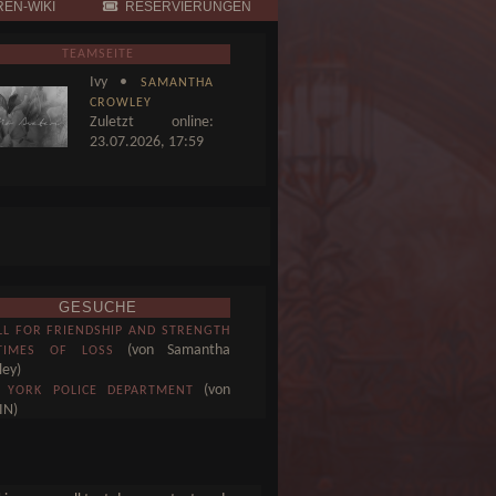
EN-WIKI
RESERVIERUNGEN
TEAMSEITE
Ivy •
SAMANTHA
CROWLEY
Zuletzt online:
23.07.2026, 17:59
GESUCHE
LL FOR FRIENDSHIP AND STRENGTH
(von Samantha
TIMES OF LOSS
ley)
(von
 YORK POLICE DEPARTMENT
IN)
(von ADMIN)
THCARE SERVICE
(von ADMIN)
ICE SYSTEM