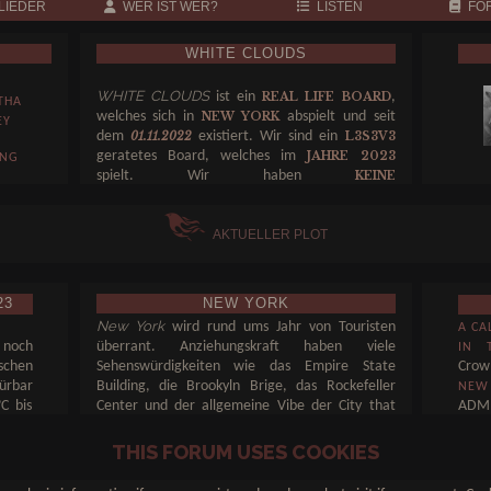
LIEDER
WER IST WER?
LISTEN
FOR
WHITE CLOUDS
WHITE CLOUDS
ist ein
,
REAL LIFE BOARD
THA
welches sich in
abspielt und seit
NEW YORK
EY
dem
existiert. Wir sind ein
01.11.2022
L3S3V3
geratetes Board, welches im
JAHRE 2023
ANG
spielt. Wir haben
KEINE
e
und wünschen uns
MINDESTPOSTINGLÄNGE
einen Post pro Monat.
.
AKTUELLER PLOT
e
E
23
NEW YORK
GALL
New York
wird rund ums Jahr von Touristen
A CA
 noch
überrant. Anziehungskraft haben viele
IN 
schen
Sehenswürdigkeiten wie das Empire State
Crow
ürbar
Building, die Brookyln Brige, das Rockefeller
NEW
C bis
Center und der allgemeine Vibe der City that
ADM
chon
never sleeps. Was für die Touris absolute
HEAL
schen
Highlights sind, wird von vielen waschechten
JUST
THIS FORUM USES COOKIES
 Stadt
New Yorkern gemieden. Dafür gibt es echte
Geheimtipps wo man selbst in der pulsierenden